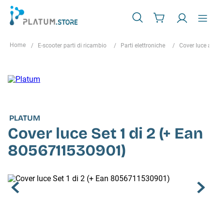
E-scooter parti di ricambio
Parti elettroniche
Cover luce ant
PLATUM
Cover luce Set 1 di 2 (+ Ean
8056711530901)