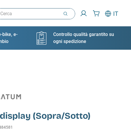
rca
IT
-bike, e-
Controllo qualità garantito su
ambio
ogni spedizione
display (Sopra/Sotto)
484581