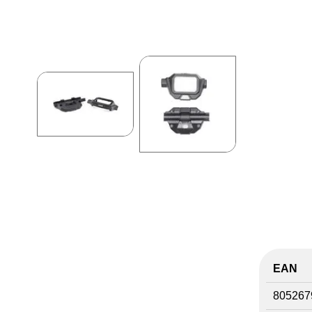
EAN
805267