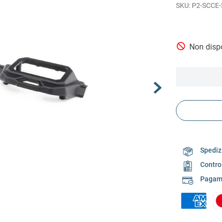
P2-SCCE
Non dispo
Spedizi
Contro
Pagame