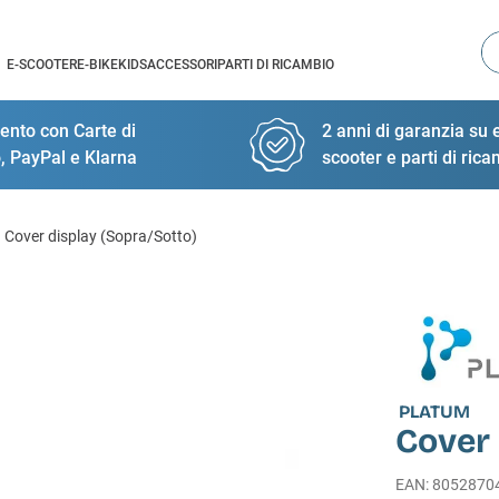
Ce
E-SCOOTER
E-BIKE
KIDS
ACCESSORI
PARTI DI RICAMBIO
nto con Carte di
2 anni di garanzia su e
, PayPal e Klarna
scooter e parti di ric
Cover display (Sopra/Sotto)
PLATUM
Cover 
EAN
:
8052870