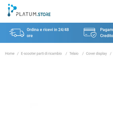
Ordina e ricevi in 24/48
Pagame
ore
Credito
E-scooter parti di ricambio
Telaio
Cover display