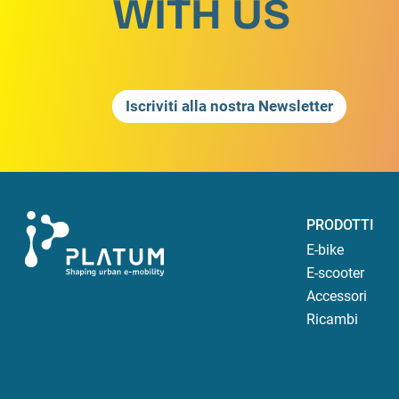
WITH US
Iscriviti alla nostra Newsletter
PRODOTTI
E-bike
E-scooter
Accessori
Ricambi