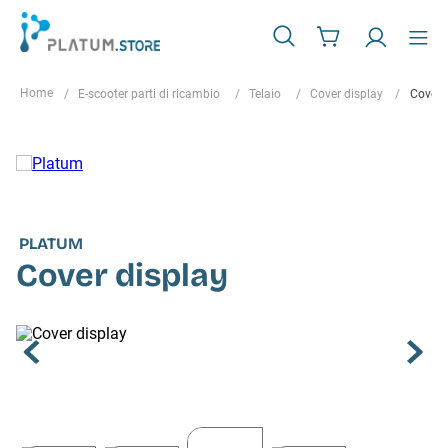
E-scooter parti di ricambio
Telaio
Cover display
Cover 
PLATUM
Cover display