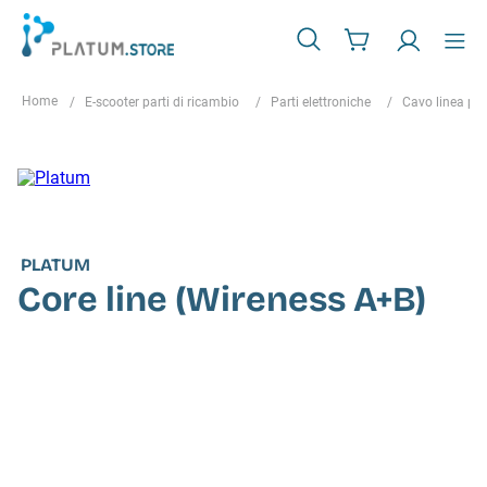
E-scooter parti di ricambio
Parti elettroniche
Cavo linea pri
PLATUM
Core line (Wireness A+B)