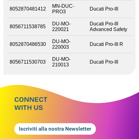
MN-DUC-
8052870481412
Ducati Pro-III
PRO3
DU-MO-
Ducati Pro-III
8056711538785
220021
Advanced Safety
DU-MO-
8052870486530
Ducati Pro-III R
220003
DU-MO-
8056711530703
Ducati Pro-III
210013
CONNECT
WITH US
Iscriviti alla nostra Newsletter