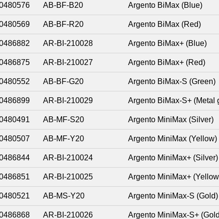
0480576
AB-BF-B20
Argento BiMax (Blue)
0480569
AB-BF-R20
Argento BiMax (Red)
0486882
AR-BI-210028
Argento BiMax+ (Blue)
0486875
AR-BI-210027
Argento BiMax+ (Red)
0480552
AB-BF-G20
Argento BiMax-S (Green)
0486899
AR-BI-210029
Argento BiMax-S+ (Metal 
0480491
AB-MF-S20
Argento MiniMax (Silver)
0480507
AB-MF-Y20
Argento MiniMax (Yellow)
0486844
AR-BI-210024
Argento MiniMax+ (Silver)
0486851
AR-BI-210025
Argento MiniMax+ (Yellow
0480521
AB-MS-Y20
Argento MiniMax-S (Gold)
0486868
AR-BI-210026
Argento MiniMax-S+ (Gold