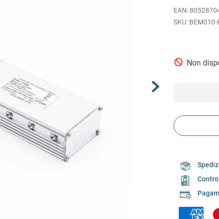
EAN
:
8052870
BEM010-
Non dispo
Spedizi
Contro
Pagame