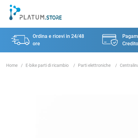
Ordina e ricevi in 24/48
Pagame
ore
Credito
E-bike parti di ricambio
Parti elettroniche
Centralin