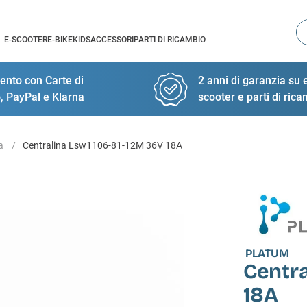
Ce
E-SCOOTER
E-BIKE
KIDS
ACCESSORI
PARTI DI RICAMBIO
nto con Carte di
2 anni di garanzia su e
, PayPal e Klarna
scooter e parti di ric
a
Centralina Lsw1106-81-12M 36V 18A
PLATUM
Centra
18A