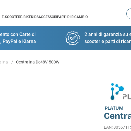
Ce
E-SCOOTER
E-BIKE
KIDS
ACCESSORI
PARTI DI RICAMBIO
nto con Carte di
2 anni di garanzia su e
, PayPal e Klarna
scooter e parti di ric
alina
Centralina Dc48V-500W
PLATUM
Centr
EAN
:
8056711