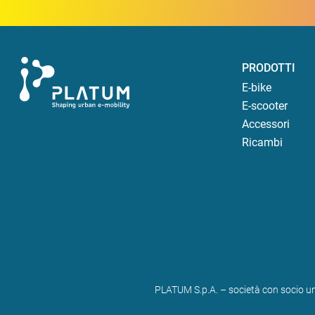
PRODOTTI
E-bike
E-scooter
Accessori
Ricambi
PLATUM S.p.A. – società con socio un