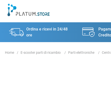
Ordina e ricevi in 24/48
Pagame
ore
Credito
E-scooter parti di ricambio
Parti elettroniche
Centr