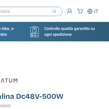
rca
IT
-bike, e-
Controllo qualità garantito su
ambio
ogni spedizione
alina Dc48V-500W
536033