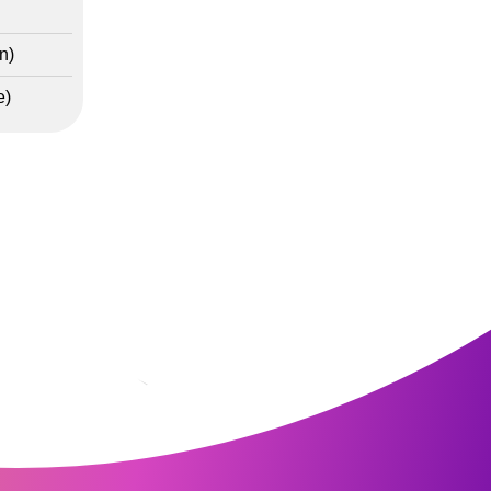
n)
e)