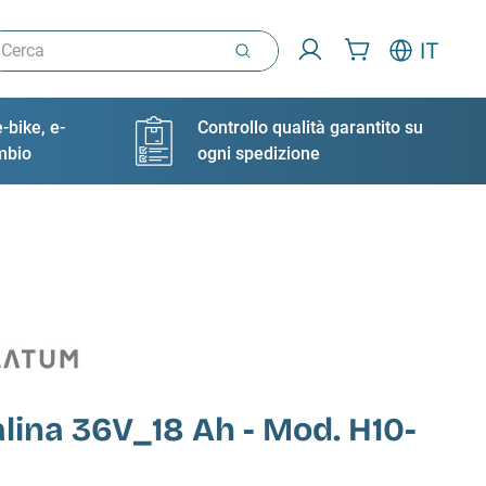
rca
IT
-bike, e-
Controllo qualità garantito su
ambio
ogni spedizione
lina 36V_18 Ah - Mod. H10-