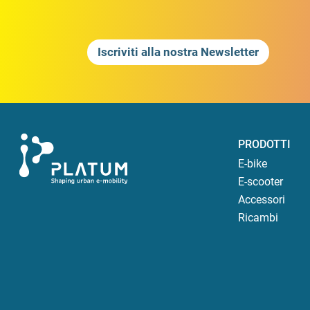
Iscriviti alla nostra Newsletter
PRODOTTI
E-bike
E-scooter
Accessori
Ricambi