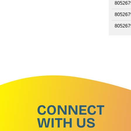
805267
805267
805267
CONNECT
WITH US