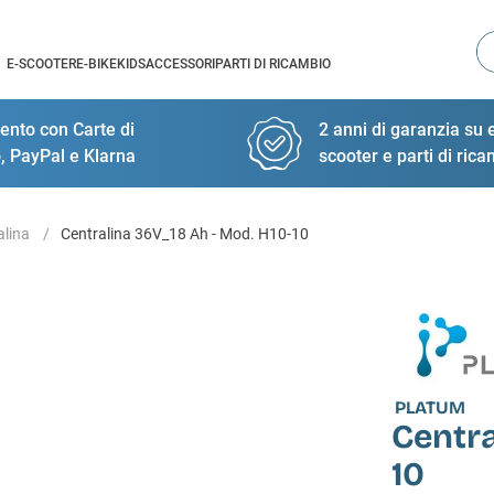
Ce
E-SCOOTER
E-BIKE
KIDS
ACCESSORI
PARTI DI RICAMBIO
nto con Carte di
2 anni di garanzia su e
, PayPal e Klarna
scooter e parti di ric
alina
Centralina 36V_18 Ah - Mod. H10-10
PLATUM
Centra
10