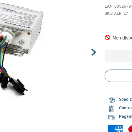
EAN
:
8052679
ALR_27
Non dispo
Spedizi
Contro
Pagame