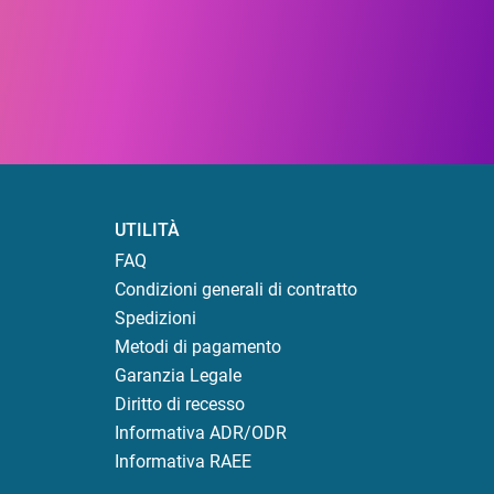
UTILITÀ
FAQ
Condizioni generali di contratto
Spedizioni
Metodi di pagamento
Garanzia Legale
Diritto di recesso
Informativa ADR/ODR
Informativa RAEE