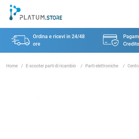
Ordina e ricevi in 24/48
Pagame
ore
Credito
E-scooter parti di ricambio
Parti elettroniche
Centr