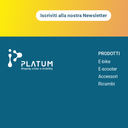
Iscriviti alla nostra Newsletter
PRODOTTI
E-bike
E-scooter
Accessori
Ricambi