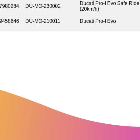
Ducati Pro-I Evo Safe Ride
7980284
DU-MO-230002
(20km/h)
9458646
DU-MO-210011
Ducati Pro-I Evo