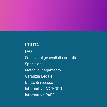
UTILITÀ
FAQ
Condizioni generali di contratto
Spedizioni
Metodi di pagamento
Garanzia Legale
Diritto di recesso
Informativa ADR/ODR
Informativa RAEE