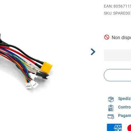
EAN
:
8056711
SPARE00
Non dispo
Spedizi
Contro
Pagame