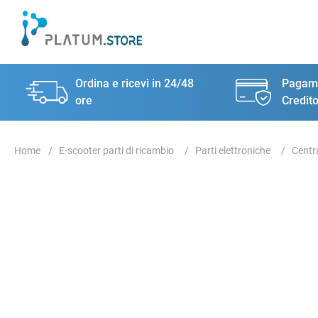
Ordina e ricevi in 24/48
Pagame
ore
Credito
E-scooter parti di ricambio
Parti elettroniche
Centr