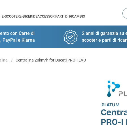
Ce
E-SCOOTER
E-BIKE
KIDS
ACCESSORI
PARTI DI RICAMBIO
nto con Carte di
2 anni di garanzia su e
, PayPal e Klarna
scooter e parti di ric
alina
Centralina 20km/h for Ducati PRO-I EVO
PLATUM
Centra
PRO-I