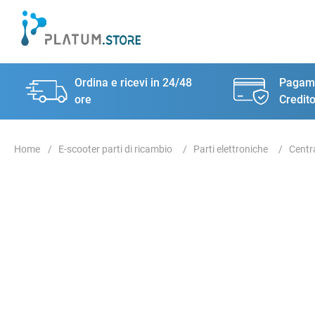
Ordina e ricevi in 24/48
Pagame
ore
Credito
E-scooter parti di ricambio
Parti elettroniche
Centr