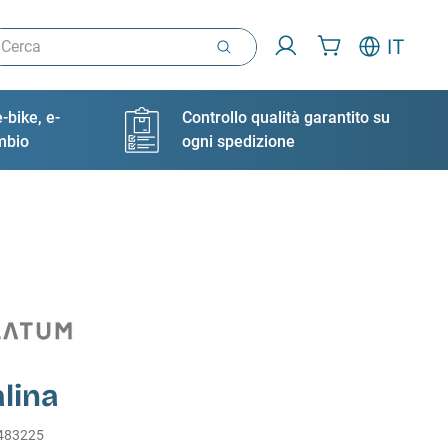
rca
IT
-bike, e-
Controllo qualità garantito su
ambio
ogni spedizione
lina
483225