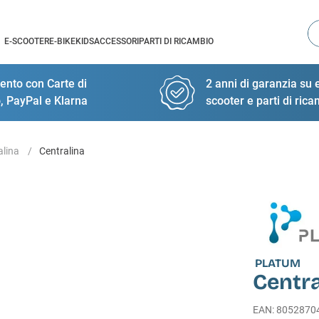
Ce
E-SCOOTER
E-BIKE
KIDS
ACCESSORI
PARTI DI RICAMBIO
nto con Carte di
2 anni di garanzia su e
, PayPal e Klarna
scooter e parti di ric
alina
Centralina
PLATUM
Centra
EAN
:
8052870