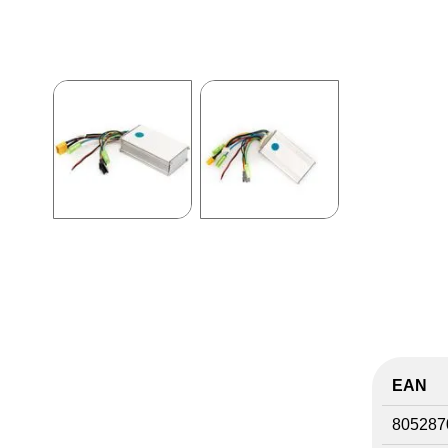
EAN
805287