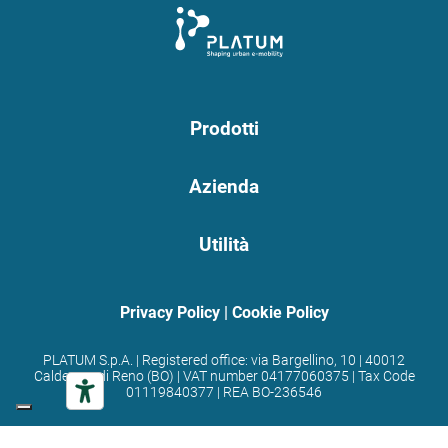
Prodotti
Azienda
Utilità
Privacy Policy
|
Cookie Policy
PLATUM S.p.A. | Registered office: via Bargellino, 10 | 40012
Calderara di Reno (BO) | VAT number 04177060375 | Tax Code
01119840377 | REA BO-236546