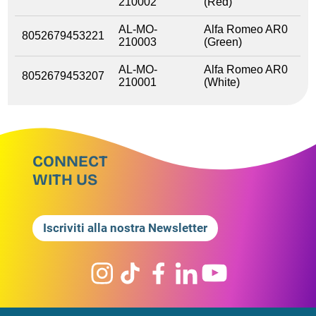
210002
(Red)
AL-MO-
Alfa Romeo AR0
8052679453221
210003
(Green)
AL-MO-
Alfa Romeo AR0
8052679453207
210001
(White)
CONNECT
WITH US
Iscriviti alla nostra Newsletter