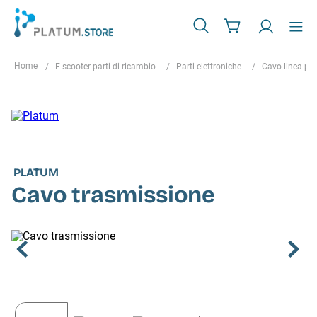
E-scooter parti di ricambio
Parti elettroniche
Cavo linea pri
PLATUM
Cavo trasmissione