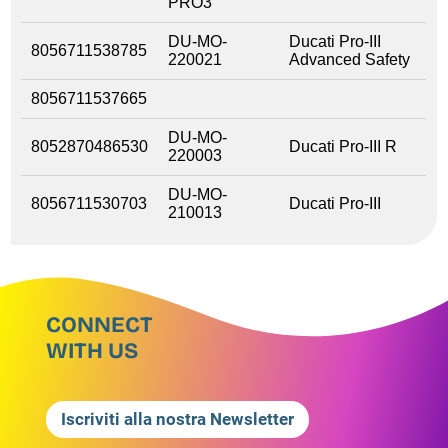
PRO3
DU-MO-
Ducati Pro-III
8056711538785
220021
Advanced Safety
8056711537665
DU-MO-
8052870486530
Ducati Pro-III R
220003
DU-MO-
8056711530703
Ducati Pro-III
210013
CONNECT
WITH US
Iscriviti alla nostra Newsletter