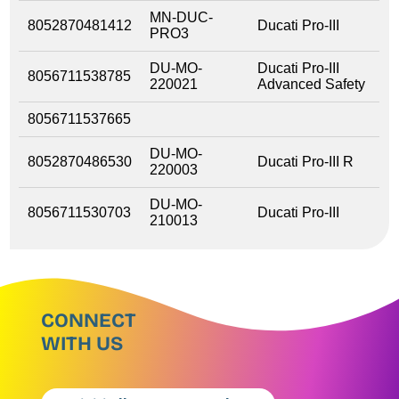
MN-DUC-
8052870481412
Ducati Pro-III
PRO3
DU-MO-
Ducati Pro-III
8056711538785
220021
Advanced Safety
8056711537665
DU-MO-
8052870486530
Ducati Pro-III R
220003
DU-MO-
8056711530703
Ducati Pro-III
210013
CONNECT
WITH US