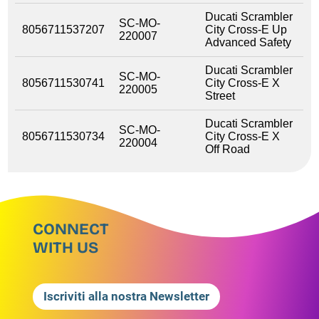
Ducati Scrambler
SC-MO-
8056711537207
City Cross-E Up
220007
Advanced Safety
Ducati Scrambler
SC-MO-
8056711530741
City Cross-E X
220005
Street
Ducati Scrambler
SC-MO-
8056711530734
City Cross-E X
220004
Off Road
CONNECT
WITH US
Iscriviti alla nostra Newsletter