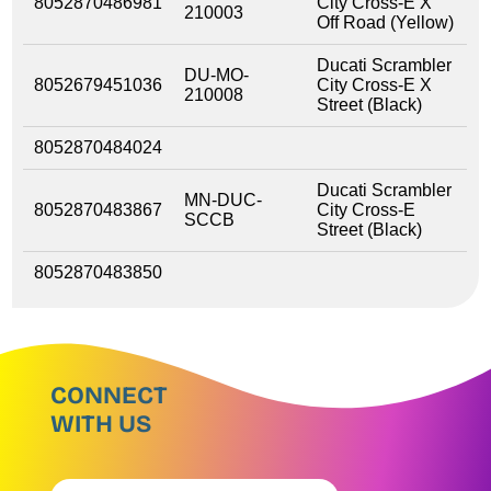
8052870486981
City Cross-E X
210003
Off Road (Yellow)
Ducati Scrambler
DU-MO-
8052679451036
City Cross-E X
210008
Street (Black)
8052870484024
Ducati Scrambler
MN-DUC-
8052870483867
City Cross-E
SCCB
Street (Black)
8052870483850
CONNECT
WITH US