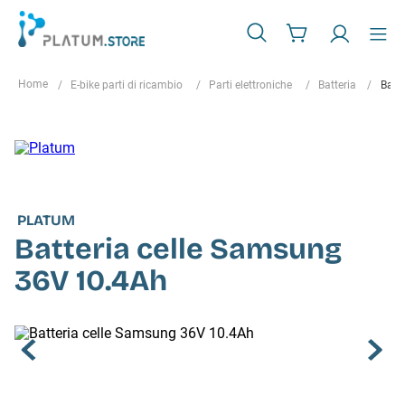
E-bike parti di ricambio
Parti elettroniche
Batteria
Batt
PLATUM
Batteria celle Samsung
36V 10.4Ah