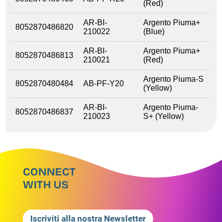
(Red)
AR-BI-
Argento Piuma+
8052870486820
210022
(Blue)
AR-BI-
Argento Piuma+
8052870486813
210021
(Red)
Argento Piuma-S
8052870480484
AB-PF-Y20
(Yellow)
AR-BI-
Argento Piuma-
8052870486837
210023
S+ (Yellow)
CONNECT
WITH US
Iscriviti alla nostra Newsletter