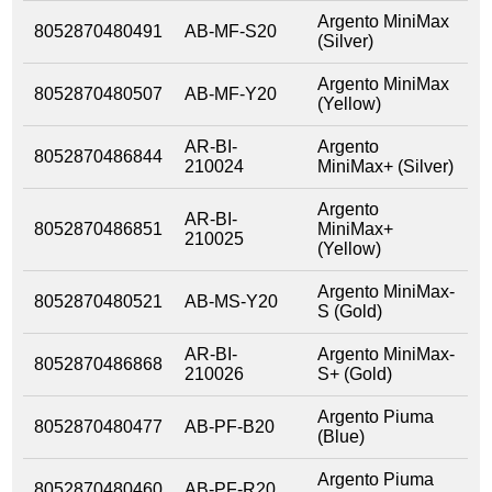
Argento MiniMax
8052870480491
AB-MF-S20
(Silver)
Argento MiniMax
8052870480507
AB-MF-Y20
(Yellow)
AR-BI-
Argento
8052870486844
210024
MiniMax+ (Silver)
Argento
AR-BI-
8052870486851
MiniMax+
210025
(Yellow)
Argento MiniMax-
8052870480521
AB-MS-Y20
S (Gold)
AR-BI-
Argento MiniMax-
8052870486868
210026
S+ (Gold)
Argento Piuma
8052870480477
AB-PF-B20
(Blue)
Argento Piuma
8052870480460
AB-PF-R20