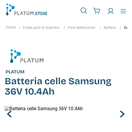
E-bike parti di ricambio
Parti elettroniche
Batteria
Batt
PLATUM
Batteria celle Samsung
36V 10.4Ah