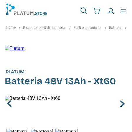
E-scooter parti di ricambio
Parti elettroniche
Batteria
B
PLATUM
Batteria 48V 13Ah - Xt60