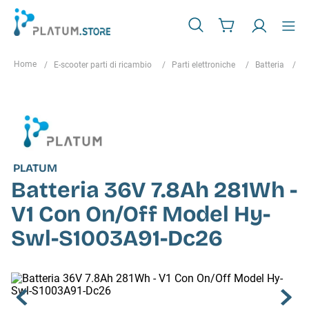
E-scooter parti di ricambio
Parti elettroniche
Batteria
B
PLATUM
Batteria 36V 7.8Ah 281Wh -
V1 Con On/Off Model Hy-
Swl-S1003A91-Dc26