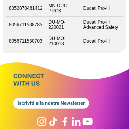
MN-DUC-
8052870481412
Ducati Pro-III
PRO3
DU-MO-
Ducati Pro-III
8056711538785
220021
Advanced Safety
DU-MO-
8056711530703
Ducati Pro-III
210013
CONNECT
WITH US
Iscriviti alla nostra Newsletter