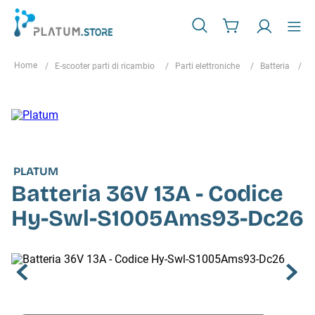
E-scooter parti di ricambio
Parti elettroniche
Batteria
B
PLATUM
Batteria 36V 13A - Codice
Hy-Swl-S1005Ams93-Dc26