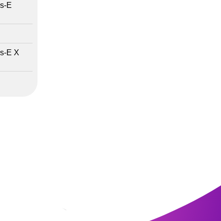
ss-E
ss-E X