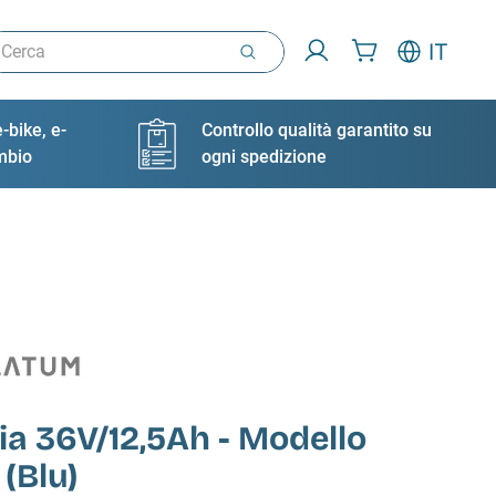
rca
IT
-bike, e-
Controllo qualità garantito su
ambio
ogni spedizione
ia 36V/12,5Ah - Modello
(Blu)