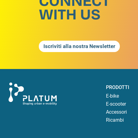
CONNECT
WITH US
Iscriviti alla nostra Newsletter
PRODOTTI
E-bike
E-scooter
Accessori
Ricambi