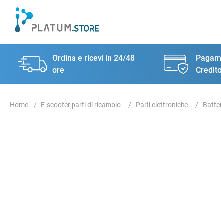
Ordina e ricevi in 24/48
Pagame
ore
Credito
E-scooter parti di ricambio
Parti elettroniche
Batte