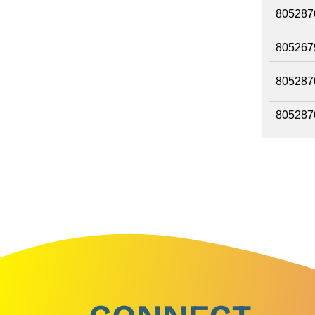
805287
805267
805287
805287