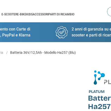
Ce
E-SCOOTER
E-BIKE
KIDS
ACCESSORI
PARTI DI RICAMBIO
nto con Carte di
2 anni di garanzia su e
, PayPal e Klarna
scooter e parti di ric
ria
Batteria 36V/12,5Ah - Modello Ha257 (Blu)
PLATUM
Batter
Ha257 