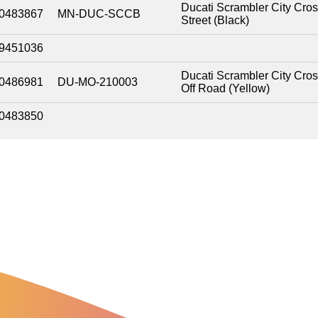
Ducati Scrambler City Cro
0483867
MN-DUC-SCCB
Street (Black)
9451036
Ducati Scrambler City Cro
0486981
DU-MO-210003
Off Road (Yellow)
0483850