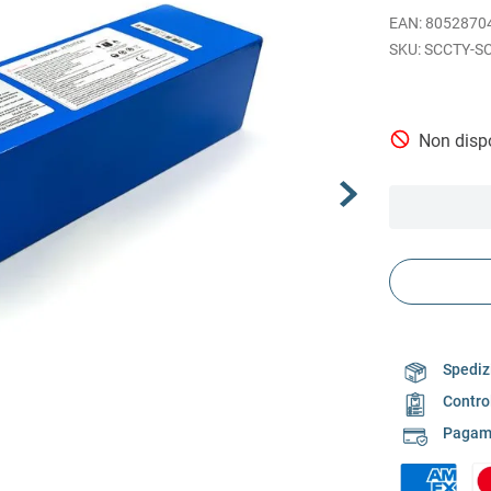
EAN
:
8052870
SCCTY-S
Non dispo
Spedizi
Contro
Pagame