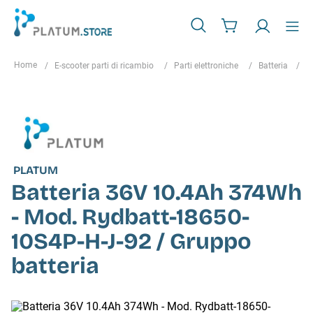
E-scooter parti di ricambio
Parti elettroniche
Batteria
B
PLATUM
Batteria 36V 10.4Ah 374Wh
- Mod. Rydbatt-18650-
10S4P-H-J-92 / Gruppo
batteria