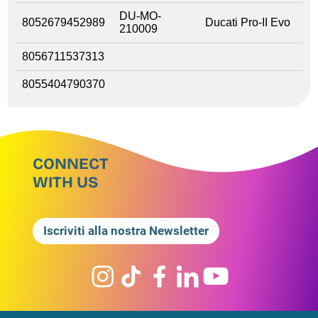
DU-MO-
8052679452989
Ducati Pro-II Evo
210009
8056711537313
8055404790370
CONNECT
WITH US
Iscriviti alla nostra Newsletter