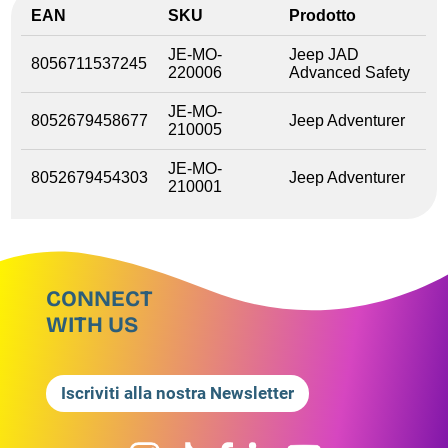
EAN
SKU
Prodotto
JE-MO-
Jeep JAD
8056711537245
220006
Advanced Safety
JE-MO-
8052679458677
Jeep Adventurer
210005
JE-MO-
8052679454303
Jeep Adventurer
210001
CONNECT
WITH US
Iscriviti alla nostra Newsletter