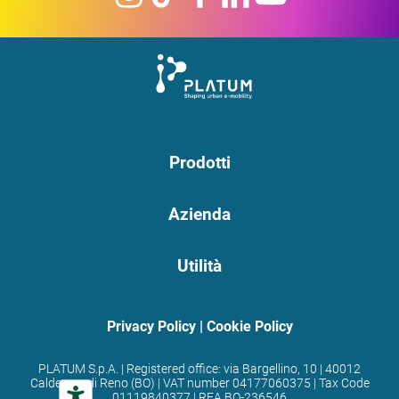
Prodotti
Azienda
Utilità
Privacy Policy
|
Cookie Policy
PLATUM S.p.A. | Registered office: via Bargellino, 10 | 40012
Calderara di Reno (BO) | VAT number 04177060375 | Tax Code
01119840377 | REA BO-236546