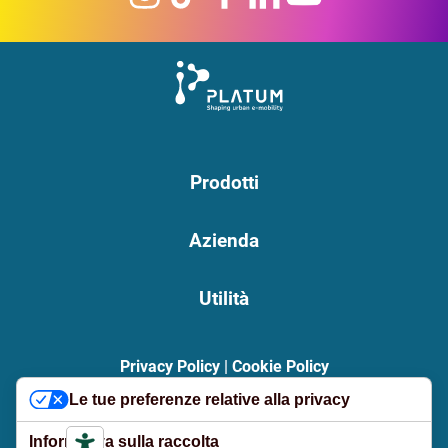
Prodotti
Azienda
Utilità
Privacy Policy
|
Cookie Policy
Le tue preferenze relative alla privacy
PLATUM S.p.A. | Registered office: via Bargellino, 10 | 40012
Calderara di Reno (BO) | VAT number 04177060375 | Tax Code
Informativa sulla raccolta
01119840377 | REA BO-236546