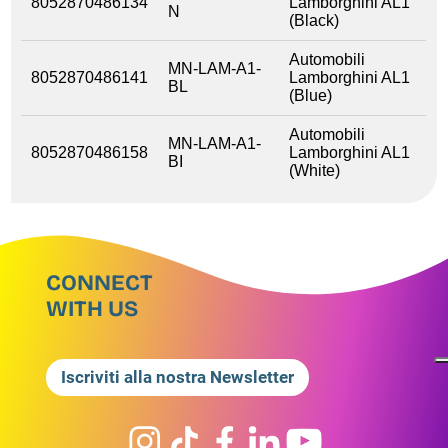
8052870486134
Lamborghini AL1
N
(Black)
Automobili
MN-LAM-A1-
8052870486141
Lamborghini AL1
BL
(Blue)
Automobili
MN-LAM-A1-
8052870486158
Lamborghini AL1
BI
(White)
CONNECT
WITH US
Iscriviti alla nostra Newsletter