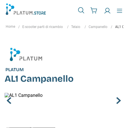
E-scooter parti di ricambio
Telaio
Campanello
AL1 Cam
PLATUM
AL1 Campanello