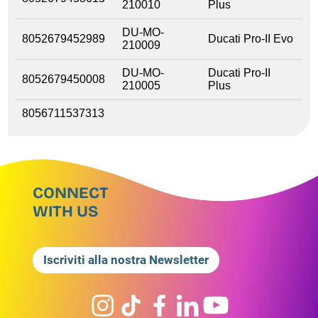
210010
Plus
DU-MO-
8052679452989
Ducati Pro-II Evo
210009
DU-MO-
Ducati Pro-II
8052679450008
210005
Plus
8056711537313
CONNECT
WITH US
Iscriviti alla nostra Newsletter