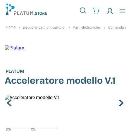
E-scooter parti di ricambio
Parti elettroniche
Comando acce
PLATUM
Acceleratore modello V.1