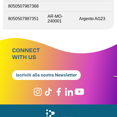
8050507987368
AR-MO-
8050507987351
Argento AG23
240001
CONNECT
WITH US
Iscriviti alla nostra Newsletter