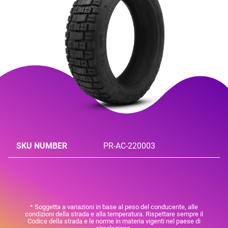
SKU NUMBER
PR-AC-220003
* Soggetta a variazioni in base al peso del conducente, alle
condizioni della strada e alla temperatura. Rispettare sempre il
Codice della strada e le norme in materia vigenti nel paese di