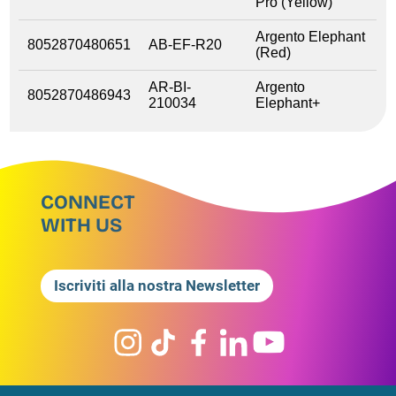
Pro (Yellow)
Argento Elephant
8052870480651
AB-EF-R20
(Red)
AR-BI-
Argento
8052870486943
210034
Elephant+
CONNECT
WITH US
Iscriviti alla nostra Newsletter