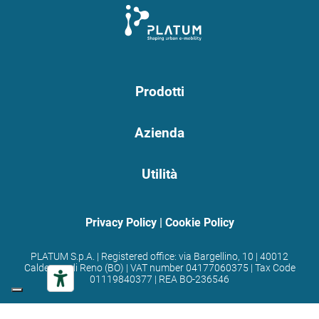
Prodotti
Azienda
Utilità
Privacy Policy
|
Cookie Policy
PLATUM S.p.A. | Registered office: via Bargellino, 10 | 40012
Calderara di Reno (BO) | VAT number 04177060375 | Tax Code
01119840377 | REA BO-236546