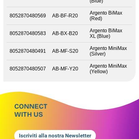
(Blue)
Argento BiMax
8052870480569
AB-BF-R20
(Red)
Argento BiMax
8052870480583
AB-BX-B20
XL (Blue)
Argento MiniMax
8052870480491
AB-MF-S20
(Silver)
Argento MiniMax
8052870480507
AB-MF-Y20
(Yellow)
CONNECT
WITH US
Iscriviti alla nostra Newsletter