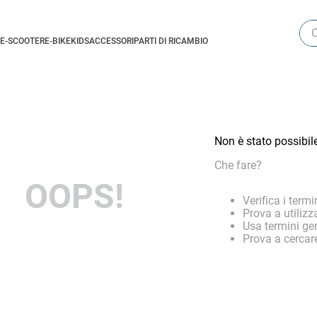
Cer
E-SCOOTER
E-BIKE
KIDS
ACCESSORI
PARTI DI RICAMBIO
Non è stato possibil
Che fare?
OOPS!
Verifica i termin
Prova a utilizz
Usa termini gen
Prova a cercare