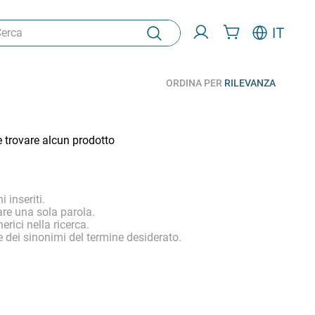
ca
IT
ORDINA PER
RILEVANZA
e trovare alcun prodotto
i inseriti.
are una sola parola.
erici nella ricerca.
 dei sinonimi del termine desiderato.