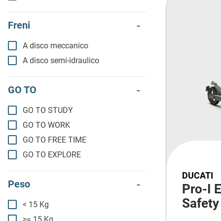
Freni
A disco meccanico
A disco semi-idraulico
GO TO
GO TO STUDY
GO TO WORK
GO TO FREE TIME
GO TO EXPLORE
DUCATI
Peso
Pro-I 
Safety
< 15 Kg
>= 15 Kg