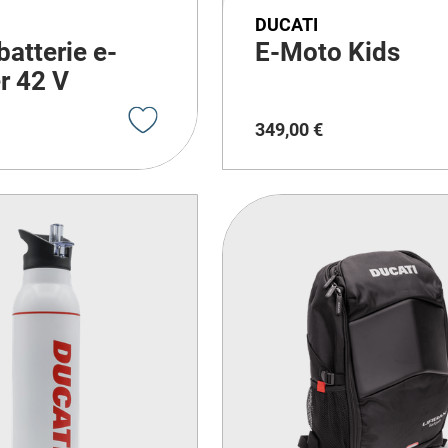
DUCATI
batterie e-
E-Moto Kids
r 42 V
349
,
00
€