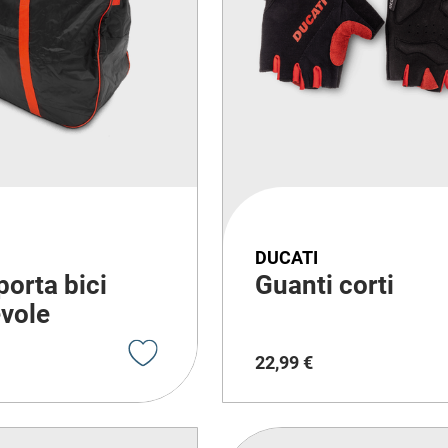
DUCATI
porta bici
Guanti corti
vole
22
,
99
€