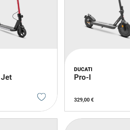
DUCATI
 Jet
Pro-I
329
,
00
€