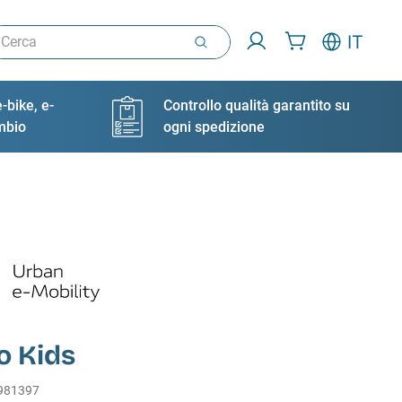
rca
IT
-bike, e-
Controllo qualità garantito su
ambio
ogni spedizione
o Kids
981397