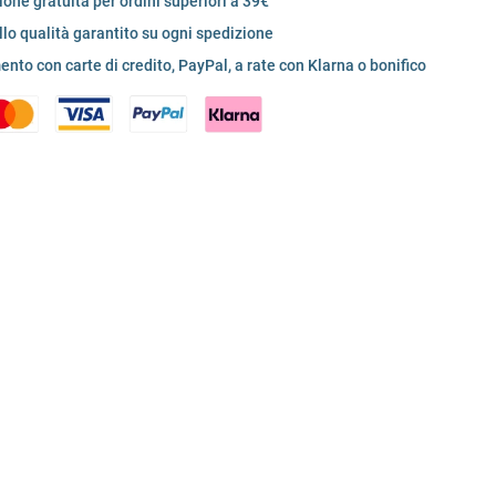
one gratuita per ordini superiori a 39€
llo qualità garantito su ogni spedizione
nto con carte di credito, PayPal, a rate con Klarna o bonifico