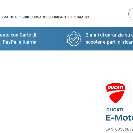
Ce
E-SCOOTER
E-BIKE
KIDS
ACCESSORI
PARTI DI RICAMBIO
nto con Carte di
2 anni di garanzia su e
, PayPal e Klarna
scooter e parti di ric
DUCATI
E-Mot
EAN
:
8050507