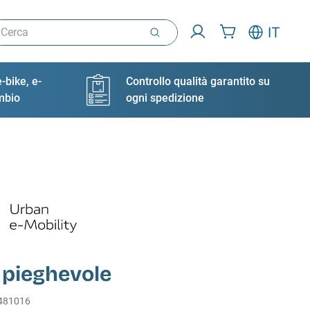
rca
IT
-bike, e-
Controllo qualità garantito su
ambio
ogni spedizione
 pieghevole
481016