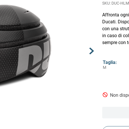
DUC-HLM
Affronta ogn
Ducati. Dispo
con una strut
in caso di co
sempre con t
Taglia
:
M
Non dispo