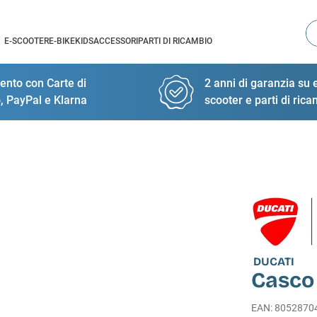
Ce
E-SCOOTER
E-BIKE
KIDS
ACCESSORI
PARTI DI RICAMBIO
nto con Carte di
2 anni di garanzia su e
, PayPal e Klarna
scooter e parti di ric
DUCATI
Casco
EAN
:
8052870