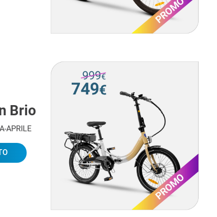
n Brio
IA-APRILE
TO