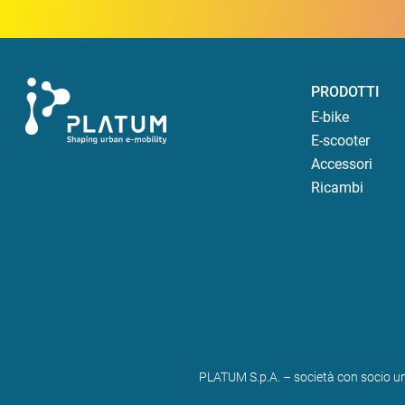
PRODOTTI
E-bike
E-scooter
Accessori
Ricambi
PLATUM S.p.A. – società con socio un