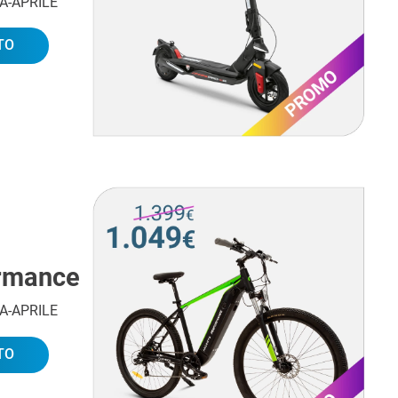
IA-APRILE
TO
ormance
IA-APRILE
TO