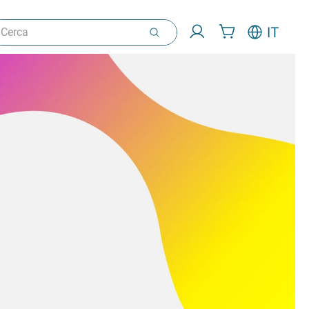
rca
IT