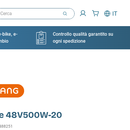
rca
IT
-bike, e-
Controllo qualità garantito su
ambio
ogni spedizione
e 48V500W-20
488251