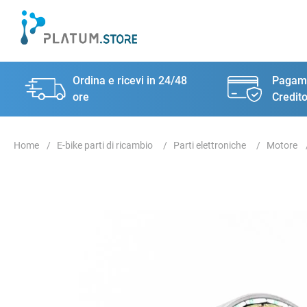
Ordina e ricevi in 24/48
Pagame
ore
Credito
E-bike parti di ricambio
Parti elettroniche
Motore