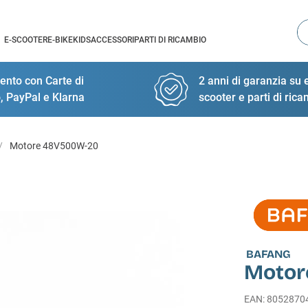
Ce
E-SCOOTER
E-BIKE
KIDS
ACCESSORI
PARTI DI RICAMBIO
nto con Carte di
2 anni di garanzia su e
, PayPal e Klarna
scooter e parti di ric
Motore 48V500W-20
BAFANG
Motor
EAN
:
8052870