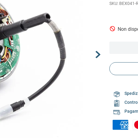
BEX041-
Non dispo
Spedizi
Contro
Pagame