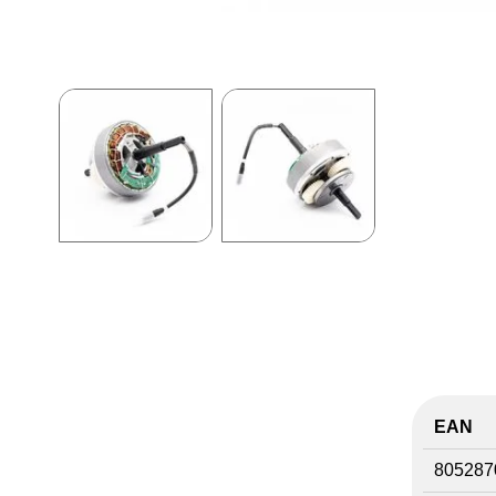
EAN
805287