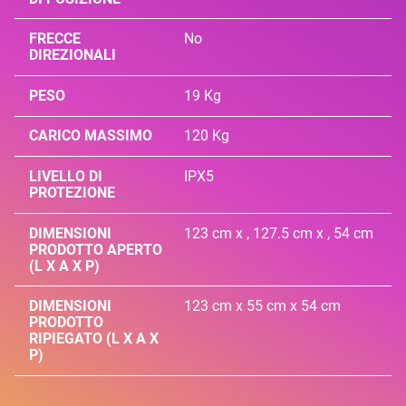
FRECCE
No
DIREZIONALI
PESO
19 Kg
CARICO MASSIMO
120 Kg
LIVELLO DI
IPX5
PROTEZIONE
DIMENSIONI
123 cm x , 127.5 cm x , 54 cm
PRODOTTO APERTO
(L X A X P)
DIMENSIONI
123 cm x 55 cm x 54 cm
PRODOTTO
RIPIEGATO (L X A X
P)