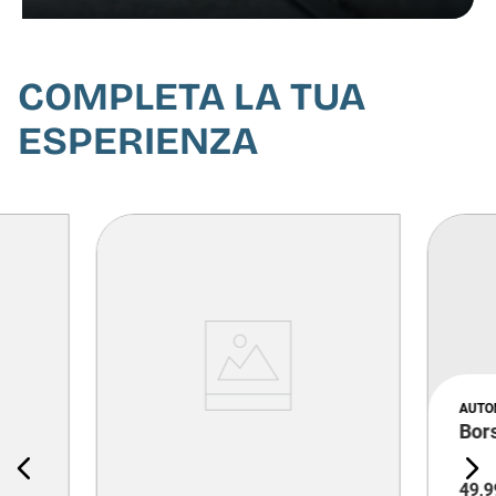
COMPLETA LA TUA
ESPERIENZA
AUTO
Bor
49
,
9