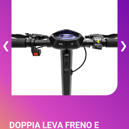
❮
❯
DOPPIA LEVA FRENO E