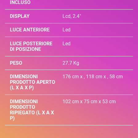
INCLUSO
DISPLAY
Lcd, 2.4"
LUCE ANTERIORE
Led
LUCE POSTERIORE
Led
DI POSIZIONE
PESO
27.7 Kg
DIMENSIONI
176 cm x , 118 cm x , 58 cm
PRODOTTO APERTO
(L X A X P)
DIMENSIONI
102 cm x 75 cm x 53 cm
PRODOTTO
RIPIEGATO (L X A X
P)