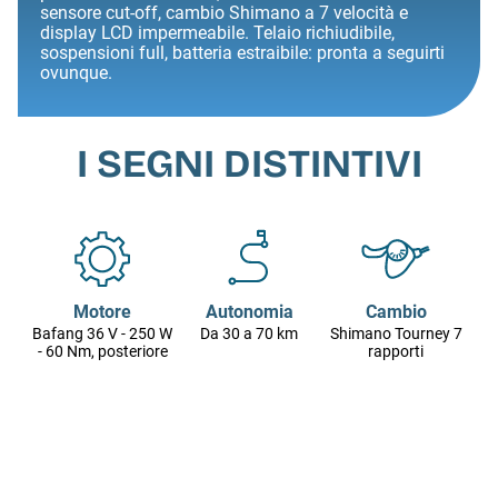
sensore cut-off, cambio Shimano a 7 velocità e
display LCD impermeabile. Telaio richiudibile,
sospensioni full, batteria estraibile: pronta a seguirti
ovunque.
I SEGNI DISTINTIVI
Motore
Autonomia
Cambio
Bafang 36 V - 250 W
Da 30 a 70 km
Shimano Tourney 7
- 60 Nm, posteriore
rapporti