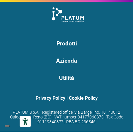
Prodotti
Azienda
Utilità
Privacy Policy
|
Cookie Policy
PLATUM S.p.A. | Registered office: via Bargellino, 10 | 40012
Calderara di Reno (BO) | VAT number 04177060375 | Tax Code
01119840377 | REA BO-236546