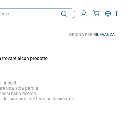
ca
IT
ORDINA PER
RILEVANZA
e trovare alcun prodotto
i inseriti.
are una sola parola.
erici nella ricerca.
 dei sinonimi del termine desiderato.