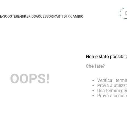
Cer
E-SCOOTER
E-BIKE
KIDS
ACCESSORI
PARTI DI RICAMBIO
Non è stato possibil
Che fare?
OOPS!
Verifica i termin
Prova a utilizz
Usa termini gen
Prova a cercare