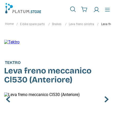
E-bike spare parts
Brakes
Leva freno sinistra
Leva fren
TEKTRO
Leva freno meccanico
Cl530 (Anteriore)