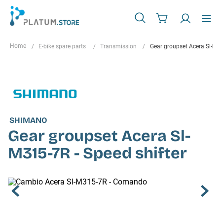
E-bike spare parts
Transmission
Gear groupset Acera Sl-M31
SHIMANO
Gear groupset Acera Sl-
M315-7R - Speed shifter