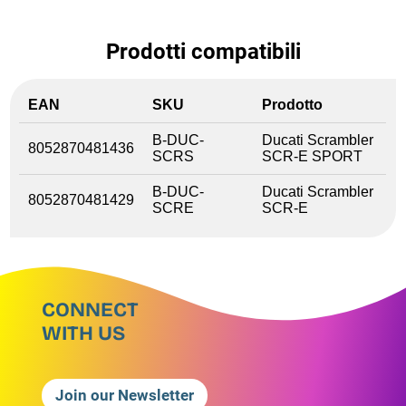
Prodotti compatibili
EAN
SKU
Prodotto
B-DUC-
Ducati Scrambler
8052870481436
SCRS
SCR-E SPORT
B-DUC-
Ducati Scrambler
8052870481429
SCRE
SCR-E
CONNECT
WITH US
Join our Newsletter