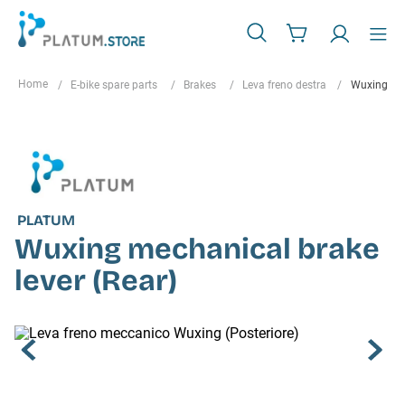
E-bike spare parts
Brakes
Leva freno destra
Wuxing mec
PLATUM
Wuxing mechanical brake
lever (Rear)