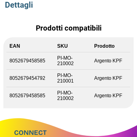
Dettagli
Prodotti compatibili
EAN
SKU
Prodotto
PI-MO-
8052679458585
Argento KPF
210002
PI-MO-
8052679454792
Argento KPF
210001
PI-MO-
8052679458585
Argento KPF
210002
CONNECT