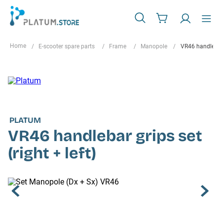
E-scooter spare parts
Frame
Manopole
VR46 handlebar 
PLATUM
VR46 handlebar grips set
(right + left)