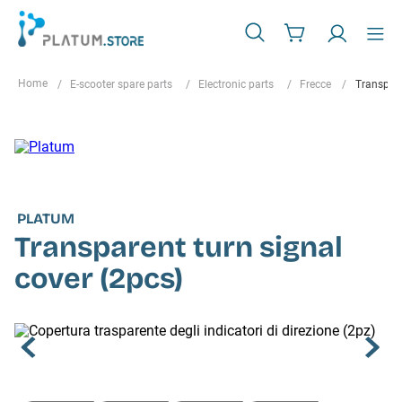
E-scooter spare parts
Electronic parts
Frecce
Transpare
PLATUM
Transparent turn signal
cover (2pcs)