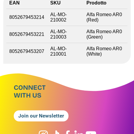
EAN
SKU
Prodotto
AL-MO-
Alfa Romeo AR0
8052679453214
210002
(Red)
AL-MO-
Alfa Romeo AR0
8052679453221
210003
(Green)
AL-MO-
Alfa Romeo AR0
8052679453207
210001
(White)
CONNECT
WITH US
Join our Newsletter