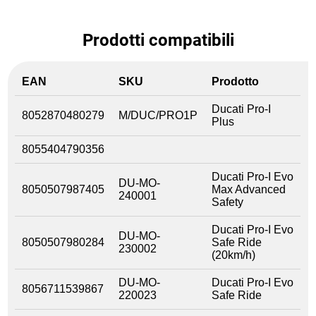
Prodotti compatibili
EAN
SKU
Prodotto
Ducati Pro-I
8052870480279
M/DUC/PRO1P
Plus
8055404790356
Ducati Pro-I Evo
DU-MO-
8050507987405
Max Advanced
240001
Safety
Ducati Pro-I Evo
DU-MO-
8050507980284
Safe Ride
230002
(20km/h)
DU-MO-
Ducati Pro-I Evo
8056711539867
220023
Safe Ride