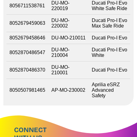
DU-MO-
Ducati Pro-I Evo
8056711538761
220019
White Safe Ride
DU-MO-
Ducati Pro-I Evo
8052679459063
220002
Max Safe Ride
8052679458646
DU-MO-210011
Ducati Pro-I Evo
DU-MO-
Ducati Pro-I Evo
8052870486547
210004
White
DU-MO-
8052870486370
Ducati Pro-I Evo
210001
Aprilia eSRZ
8050507981465
AP-MO-230002
Advanced
Safety
CONNECT