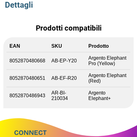
Dettagli
Prodotti compatibili
EAN
SKU
Prodotto
Argento Elephant
8052870480668
AB-EP-Y20
Pro (Yellow)
Argento Elephant
8052870480651
AB-EF-R20
(Red)
AR-BI-
Argento
8052870486943
210034
Elephant+
CONNECT